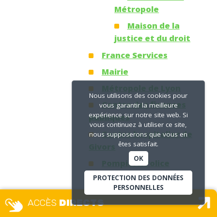
Métropole
Maison de la
justice et du droit
France Services
Mairie
Métropole de Lyon
Nous utilisons des cookies pour
Centre des finances
vous garantir la meilleure
expérience sur notre site web. Si
publiques
vous continuez à utiliser ce site,
Centre hospitalier de
nous supposerons que vous en
êtes satisfait.
Givors
OK
Pompiers/Police
PROTECTION DES DONNÉES
La Poste
PERSONNELLES
Cité Avenir
ACCÈS
DIRECTS
Pôle LYVE