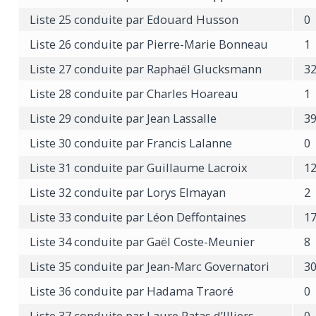
Liste 25 conduite par Edouard Husson
0
Liste 26 conduite par Pierre-Marie Bonneau
1
Liste 27 conduite par Raphaël Glucksmann
3
Liste 28 conduite par Charles Hoareau
1
Liste 29 conduite par Jean Lassalle
3
Liste 30 conduite par Francis Lalanne
0
Liste 31 conduite par Guillaume Lacroix
1
Liste 32 conduite par Lorys Elmayan
2
Liste 33 conduite par Léon Deffontaines
1
Liste 34 conduite par Gaël Coste-Meunier
8
Liste 35 conduite par Jean-Marc Governatori
3
Liste 36 conduite par Hadama Traoré
0
Liste 37 conduite par Laure Patas d’Illiers
0