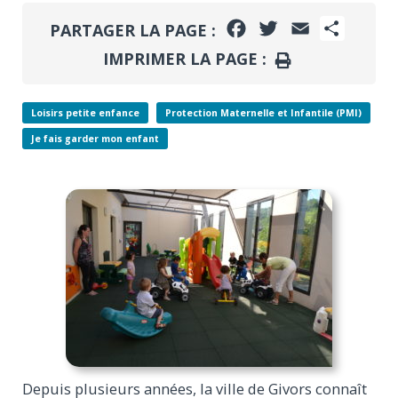
FACEBOOK
TWITTER
EMAIL
PARTA
PARTAGER LA PAGE :
IMPRIMER LA PAGE :
IMPRIMER
Loisirs petite enfance
Protection Maternelle et Infantile (PMI)
Je fais garder mon enfant
Depuis plusieurs années, la ville de Givors connaît