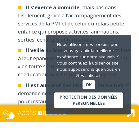
Il s’exerce à domicile,
mais pas dans
l’isolement, grâce à l’accompagnement des
services de la PMI et de celui du relais petite
enfance qui propose activités, animations,
sorties, échanges et formations.
Nous utilisons des cookies pour
Il veille au bien être des petits,
contribue
vous garantir la meilleure
expérience sur notre site web. Si
à leur épanouissement et à leur « bien grandir
vous continuez à utiliser ce site,
» en toute sécurité, en harmonie et
nous supposerons que vous en
coéducation avec les parents employeurs.
êtes satisfait.
Il est au cœur des relations humaines
et
OK
demande de vraies qualités professionnelles
PROTECTION DES DONNÉES
pour instaurer une relation de confiance avec
PERSONNELLES
les parents.
Écoute, observation, discrétion,
ACCÈS
DIRECTS
communication sont les piliers de cette
profession.
Il répond à toutes les exigences légales :