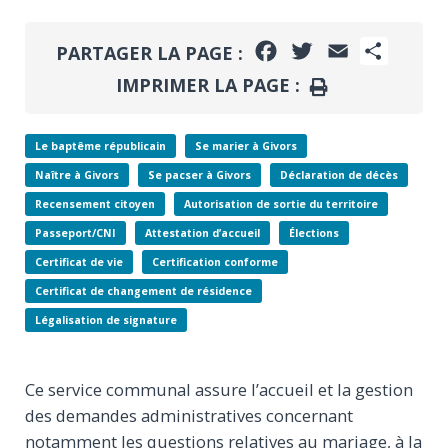
FACEBOOK
TWITTER
EMAIL
PARTA
PARTAGER LA PAGE :
IMPRIMER LA PAGE :
IMPRIMER
Le baptême républicain
Se marier à Givors
Naître à Givors
Se pacser à Givors
Déclaration de décès
Recensement citoyen
Autorisation de sortie du territoire
Passeport/CNI
Attestation d’accueil
Élections
Certificat de vie
Certification conforme
Certificat de changement de résidence
Légalisation de signature
Ce service communal assure l’accueil et la gestion
des demandes administratives concernant
notamment les questions relatives au mariage, à la