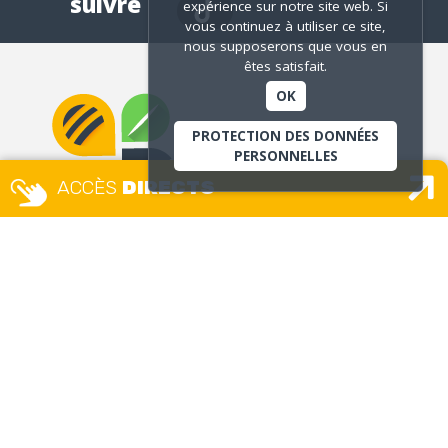
suivre
expérience sur notre site web. Si
vous continuez à utiliser ce site,
nous supposerons que vous en
êtes satisfait.
OK
PROTECTION DES DONNÉES
PERSONNELLES
ACCÈS
DIRECTS
MAIRIE
Place Camille Vallin
Lundi, mardi, mercredi, jeudi, vendredi
8h30 – 12h / 13h30 – 17h30
accueil.unique@ville-givors.fr
Tél. 04 72 49 18 18