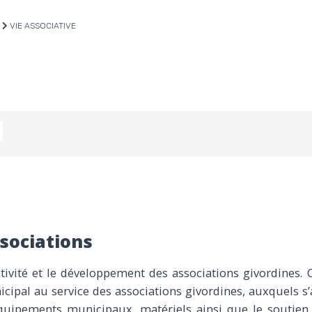
VIE ASSOCIATIVE
R
IL
PARTAGER
sociations
activité et le développement des associations givordines
icipal au service des associations givordines, auxquels s’
équipements municipaux, matériels ainsi que le soutien 