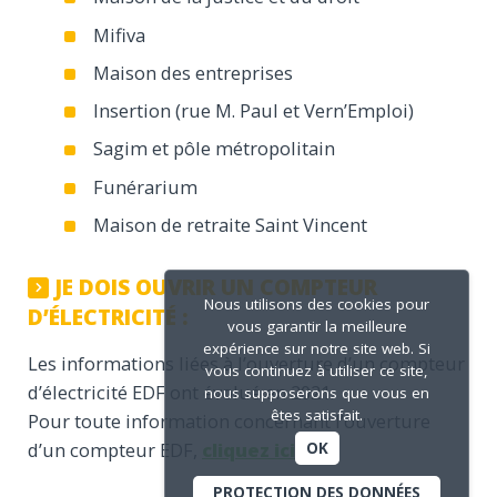
Mifiva
Maison des entreprises
Insertion (rue M. Paul et Vern’Emploi)
Sagim et pôle métropolitain
Funérarium
Maison de retraite Saint Vincent
JE DOIS OUVRIR UN COMPTEUR
Nous utilisons des cookies pour
D’ÉLECTRICITÉ :
vous garantir la meilleure
expérience sur notre site web. Si
Les informations liées à l’ouverture d’un compteur
vous continuez à utiliser ce site,
d’électricité EDF ont évolué en 2021.
nous supposerons que vous en
êtes satisfait.
Pour toute information concernant l’ouverture
d’un compteur EDF,
cliquez ici
.
OK
PROTECTION DES DONNÉES