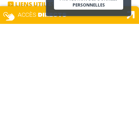
LIENS UTILES :
PERSONNELLES
ACCÈS
DIRECTS
http://www.rhone.gouv.fr
https://www.grandlyon.com/
http://www.caf.fr/
http://www.ameli.fr/
ANNUAIRE
ET
CARTE
INTERACTIVE