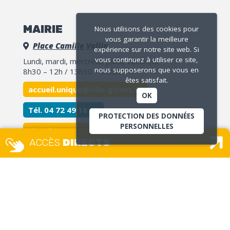
MAIRIE
Nous utilisons des cookies pour
vous garantir la meilleure
Place Camille Vallin
expérience sur notre site web. Si
vous continuez à utiliser ce site,
Lundi, mardi, mercredi, jeudi, vendredi
nous supposerons que vous en
8h30 – 12h / 13h30 – 17h30
êtes satisfait.
accueil.unique@ville-givors.fr
OK
Tél. 04 72 49 18 18
PROTECTION DES DONNÉES
PERSONNELLES
Signaler une erreur
ACCÈS
DIRECTS
MAISON DES USAGERS – ETAT
CIVIL GUICHET UNIQUE
Place Camille Vallin
Lundi, mercredi et jeudi :
8h – 12h30 / 13h30 – 17h