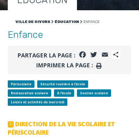
ÉDUCATION
VILLE DE GIVORS
ÉDUCATION
ENFANCE
Enfance
FACEBOOK
TWITTER
EMAIL
PARTA
PARTAGER LA PAGE :
IMPRIMER LA PAGE :
IMPRIMER
Périscolaire
Sécurité routière à l’école
Restauration scolaire
À l’école
Soutien scolaire
Loisirs et activités du mercredi
DIRECTION DE LA VIE SCOLAIRE ET
PÉRISCOLAIRE