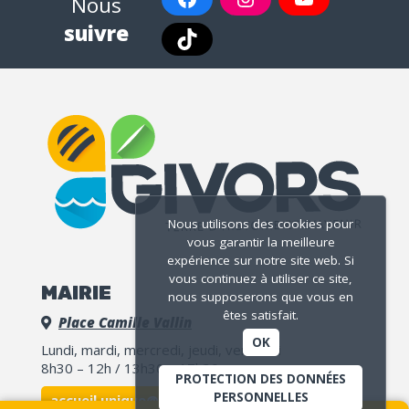
Nous
suivre
Nous utilisons des cookies pour
vous garantir la meilleure
expérience sur notre site web. Si
vous continuez à utiliser ce site,
MAIRIE
nous supposerons que vous en
êtes satisfait.
Place Camille Vallin
OK
Lundi, mardi, mercredi, jeudi, vendredi
8h30 – 12h / 13h30 – 17h30
PROTECTION DES DONNÉES
PERSONNELLES
accueil.unique@ville-givors.fr