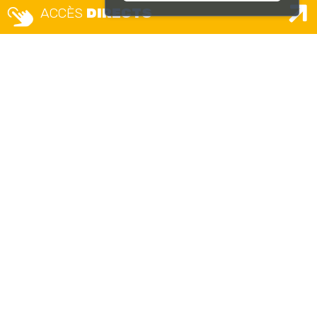
ACCÈS
DIRECTS
Tél. 04 72 49 18 18
Signaler une erreur
MAISON DES USAGERS – ETAT
CIVIL GUICHET UNIQUE
Place Camille Vallin
Lundi, mercredi et jeudi :
8h – 12h30 / 13h30 – 17h
Mardi
: 13h30 – 17h
Vendredi :
8h – 12h
Uniquement sur rendez-vous
(sauf pour les remises CNI/passeport et délivrances
d’actes d’état civil)
CCAS
Place Jean Jaurès