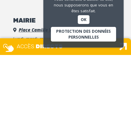
nous supposerons que vous en
êtes satisfait.
MAIRIE
OK
Place Camille Vallin
PROTECTION DES DONNÉES
PERSONNELLES
Lundi, mardi, mercredi, jeudi, vendredi
8h30 – 12h / 13h30 – 17h30
ACCÈS
DIRECTS
accueil.unique@ville-givors.fr
Tél. 04 72 49 18 18
Signaler une erreur
MAISON DES USAGERS – ETAT
CIVIL GUICHET UNIQUE
Place Camille Vallin
Lundi, mercredi et jeudi :
8h – 12h30 / 13h30 – 17h