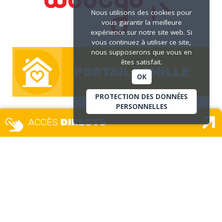
Nous utilisons des cookies pour
vous garantir la meilleure
expérience sur notre site web. Si
vous continuez à utiliser ce site,
nous supposerons que vous en
êtes satisfait.
PORTAIL FAMILLE
OK
PROTECTION DES DONNÉES
PERSONNELLES
ACCÈS
DIRECTS
VOIR LES
PUBLICATIONS
DE LA VILLE
Nous
suivre