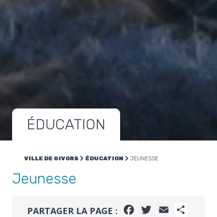
ÉDUCATION
VILLE DE GIVORS
ÉDUCATION
JEUNESSE
Jeunesse
FACEBOOK
TWITTER
EMAIL
PARTA
PARTAGER LA PAGE :