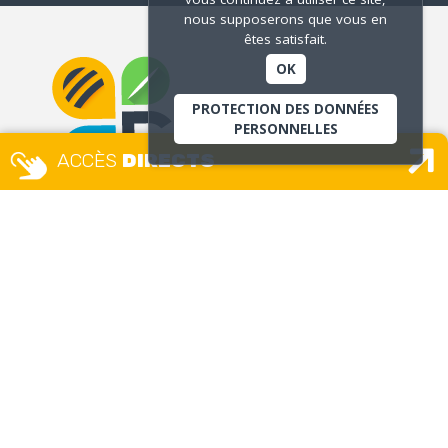
nous supposerons que vous en
êtes satisfait.
OK
PROTECTION DES DONNÉES
PERSONNELLES
ACCÈS
DIRECTS
MAIRIE
Place Camille Vallin
Lundi, mardi, mercredi, jeudi, vendredi
8h30 – 12h / 13h30 – 17h30
accueil.unique@ville-givors.fr
Tél. 04 72 49 18 18