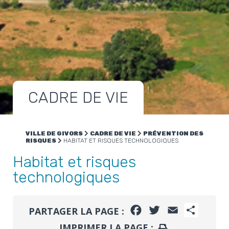
CADRE DE VIE
VILLE DE GIVORS
CADRE DE VIE
PRÉVENTION DES
RISQUES
HABITAT ET RISQUES TECHNOLOGIQUES
Habitat et risques
technologiques
FACEBOOK
TWITTER
EMAIL
PARTA
PARTAGER LA PAGE :
IMPRIMER LA PAGE :
IMPRIMER