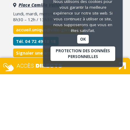
Nous utilisons des cookies pour
Place Camille Vallin
vous garantir la meilleure
expérience sur notre site web. Si
Lundi, mardi, mercredi, jeudi, vendredi
vous continuez à utiliser ce site,
8h30 – 12h / 13h30 – 17h30
nous supposerons que vous en
accueil.unique@ville-givors.fr
êtes satisfait.
OK
Tél. 04 72 49 18 18
PROTECTION DES DONNÉES
Signaler une erreur
PERSONNELLES
ACCÈS
DIRECTS
MAISON DES USAGERS – ETAT
CIVIL GUICHET UNIQUE
Place Camille Vallin
Lundi, mercredi et jeudi :
8h – 12h30 / 13h30 – 17h
Mardi
: 13h30 – 17h
Vendredi :
8h – 12h
Uniquement sur rendez-vous
(sauf pour les remises CNI/passeport et délivrances