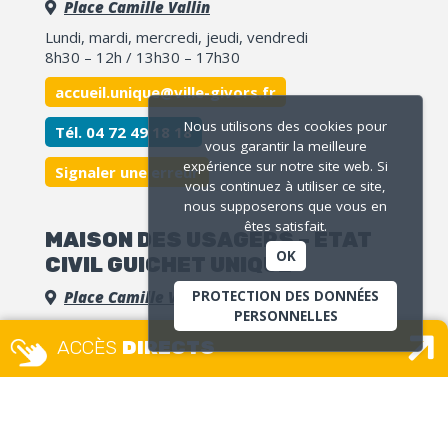
Place Camille Vallin
Lundi, mardi, mercredi, jeudi, vendredi
8h30 – 12h / 13h30 – 17h30
accueil.unique@ville-givors.fr
Nous utilisons des cookies pour
Tél. 04 72 49 18 18
vous garantir la meilleure
expérience sur notre site web. Si
Signaler une erreur
vous continuez à utiliser ce site,
nous supposerons que vous en
êtes satisfait.
MAISON DES USAGERS – ETAT
OK
CIVIL GUICHET UNIQUE
PROTECTION DES DONNÉES
Place Camille Vallin
PERSONNELLES
Lundi, mercredi et jeudi :
ACCÈS
DIRECTS
8h – 12h30 / 13h30 – 17h
Mardi
: 13h30 – 17h
Vendredi :
8h – 12h
Uniquement sur rendez-vous
(sauf pour les remises CNI/passeport et délivrances
d’actes d’état civil)