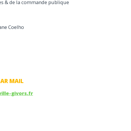
ques & de la commande publique
ane Coelho
PAR MAIL
lle-givors.fr