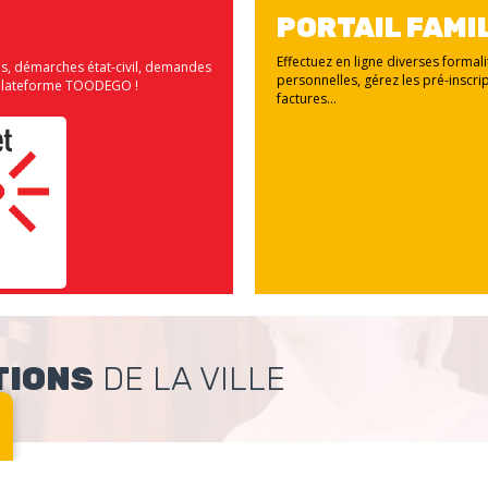
PORTAIL FAMI
Effectuez en ligne diverses formal
us, démarches état-civil, demandes
personnelles, gérez les pré-inscrip
la plateforme TOODEGO !
factures...
TIONS
DE LA VILLE