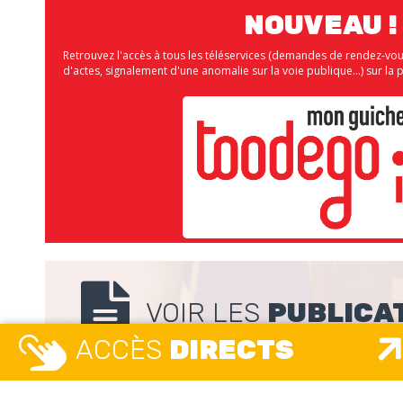
NOUVEAU !
Retrouvez l'accès à tous les téléservices (demandes de rendez-vo
d'actes, signalement d'une anomalie sur la voie publique...) sur 
VOIR LES
PUBLICA
ACCÈS
DIRECTS