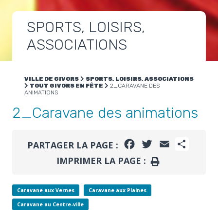
SPORTS, LOISIRS,
ASSOCIATIONS
VILLE DE GIVORS
SPORTS, LOISIRS, ASSOCIATIONS
TOUT GIVORS EN FÊTE
2_CARAVANE DES
ANIMATIONS
2_Caravane des animations
FACEBOOK
TWITTER
EMAIL
PARTA
PARTAGER LA PAGE :
IMPRIMER LA PAGE :
IMPRIMER
Caravane aux Vernes
Caravane aux Plaines
Caravane au Centre-ville