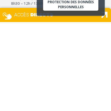
PROTECTION DES DONNÉES
8h30 – 12h / 13h30 – 17h30
PERSONNELLES
accueil.unique@ville-givors.fr
ACCÈS
DIRECTS
Tél. 04 72 49 18 18
Signaler une erreur
MAISON DES USAGERS – ETAT
CIVIL GUICHET UNIQUE
Place Camille Vallin
Lundi, mercredi et jeudi :
8h – 12h30 / 13h30 – 17h
Mardi
: 13h30 – 17h
Vendredi :
8h – 12h
Uniquement sur rendez-vous
(sauf pour les remises CNI/passeport et délivrances
d’actes d’état civil)