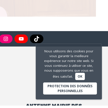
Nous utilisons des cookies pour
vous garantir la meilleure
expérience sur notre site web. Si
vous continuez à utiliser ce site,
nous supposerons que vous en
êtes satisfait.
OK
PROTECTION DES DONNÉES
PERSONNELLES
ANTENNE MAIRIE DES