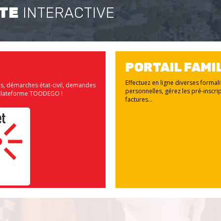
TE
INTERACTIVE
PORTAIL FAMI
Effectuez en ligne diverses formal
us, démarches état-civil, demandes
personnelles, gérez les pré-inscrip
la plateforme TOODEGO !
factures...