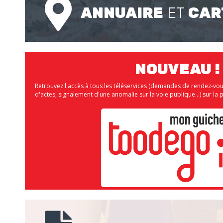
ANNUAIRE
ET
CAR
NOUVEAU !
Retrouvez l'accès à tous les téléservices (demandes de rendez-vo
d'actes, signalement d'une anomalie sur la voie publique...) sur 