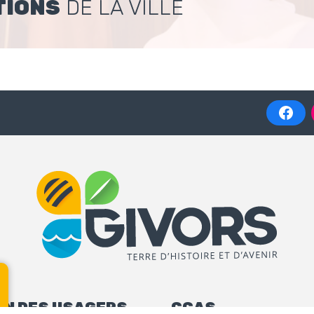
TIONS
DE LA VILLE
N DES USAGERS –
CCAS