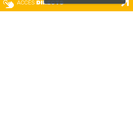
ACCÈS
DIRECTS
Nous
suivre
MAIRIE
Place Camille Vallin