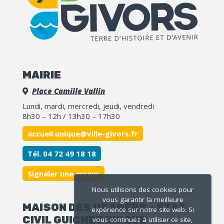
MAIRIE
Place Camille Vallin
Lundi, mardi, mercredi, jeudi, vendredi
8h30 – 12h / 13h30 – 17h30
accueil.unique@ville-givors.fr
Tél. 04 72 49 18 18
Signaler une erreur
Nous utilisons des cookies pour
vous garantir la meilleure
MAISON DES USAGERS – ETAT
expérience sur notre site web. Si
CIVIL GUICHET UNIQUE
vous continuez à utiliser ce site,