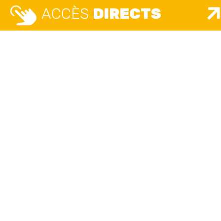
ACCÈS
DIRECTS
MAIRIE
MAISO
ETAT 
Place Camille Vallin
UNIQ
Lundi, mardi, mercredi, jeudi, vendredi
8h30 – 12h / 13h30 – 17h30
Place 
Lundi, m
accueil.unique@ville-givors.fr
8h – 12h3
Mardi
: 
Tél. 04 72 49 18 18
Vendredi