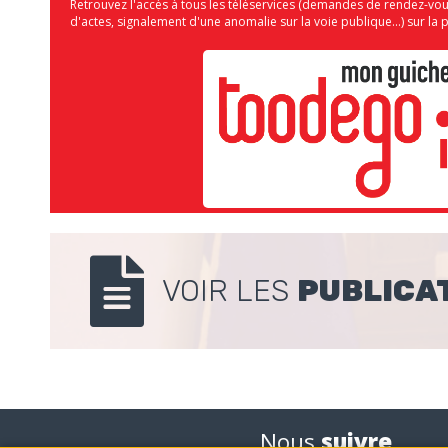
Retrouvez l'accès à tous les téléservices (demandes de rendez-vo
d'actes, signalement d'une anomalie sur la voie publique...) sur 
VOIR LES
PUBLICA
Nous
suivre