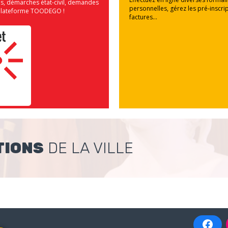
us, démarches état-civil, demandes
personnelles, gérez les pré-inscrip
la plateforme TOODEGO !
factures...
TIONS
DE LA VILLE