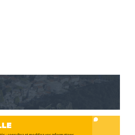
LLE
ités : consultez et modifiez vos informations