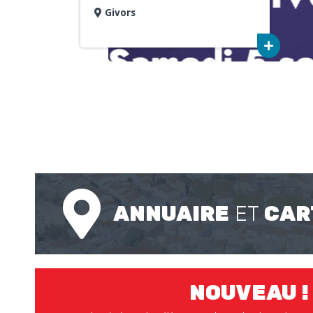
Givors
ANNUAIRE
ET
CAR
NOUVEAU !