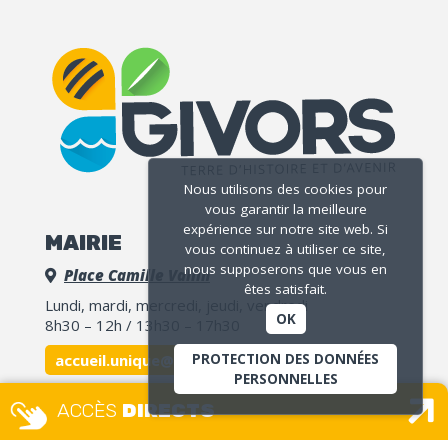
Nous utilisons des cookies pour
vous garantir la meilleure
expérience sur notre site web. Si
MAIRIE
vous continuez à utiliser ce site,
nous supposerons que vous en
Place Camille Vallin
êtes satisfait.
Lundi, mardi, mercredi, jeudi, vendredi
OK
8h30 – 12h / 13h30 – 17h30
accueil.unique@ville-givors.fr
PROTECTION DES DONNÉES
PERSONNELLES
Tél. 04 72 49 18 18
ACCÈS
DIRECTS
Signaler une erreur