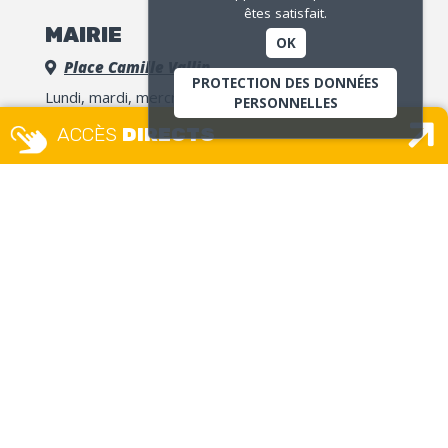
êtes satisfait.
MAIRIE
OK
Place Camille Vallin
PROTECTION DES DONNÉES
Lundi, mardi, mercredi, jeudi, vendredi
PERSONNELLES
8h30 – 12h / 13h30 – 17h30
ACCÈS
DIRECTS
accueil.unique@ville-givors.fr
Tél. 04 72 49 18 18
Signaler une erreur
MAISON DES USAGERS – ETAT
CIVIL GUICHET UNIQUE
Place Camille Vallin
Lundi, mercredi et jeudi :
8h – 12h30 / 13h30 – 17h
Mardi
: 13h30 – 17h
Vendredi :
8h – 12h