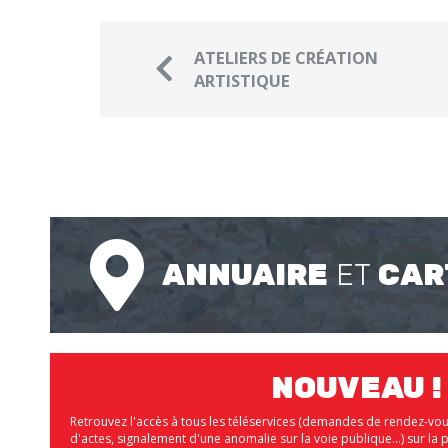
ATELIERS DE CRÉATION
ARTISTIQUE
ANNUAIRE
ET
CAR
NOUVEAU !
Retrouvez l'accès à tous les téléservices (demandes de rendez-vo
d'actes, signalement d'une anomalie sur la voie publique...) sur 