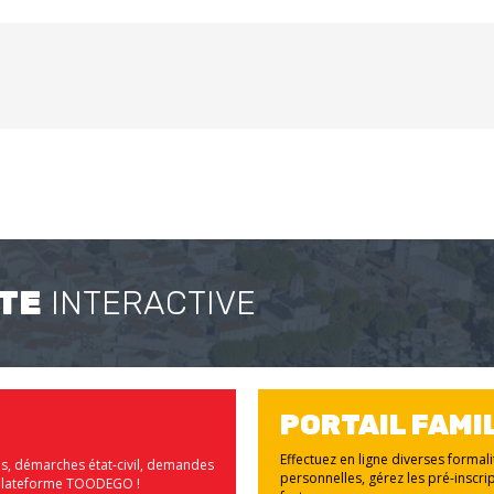
TE
INTERACTIVE
PORTAIL FAMI
Effectuez en ligne diverses formal
us, démarches état-civil, demandes
personnelles, gérez les pré-inscrip
la plateforme TOODEGO !