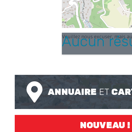
Aucun résu
Veuillez nous excuser, mais au
ANNUAIRE
ET
CAR
NOUVEAU !