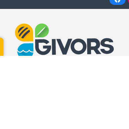
N DES USAGERS –
CCAS
CIVIL GUICHET
Place Jean Jaurès
UE
Lundi, mardi, mercredi, jeudi
Camille Vallin
8h30 – 12h / 13h30 – 17h30
Vendredi 8h30 – 12h
ercredi et jeudi :
0 / 13h30 – 17h
13h30 – 17h