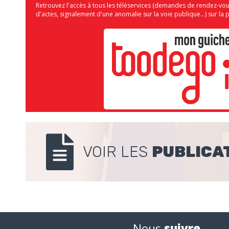
Retrouvez l'accès à tous les téléservices (demandes de rendez-vo
d'actes, signalement d'une anomalie sur la voie publique...) sur 
VOIR LES
PUBLICA
Nous
suivre