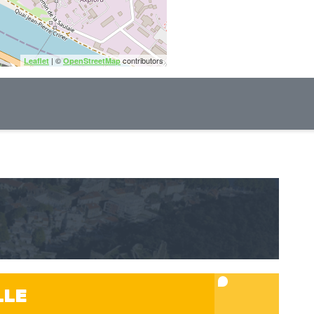
| ©
contributors
Leaflet
OpenStreetMap
LLE