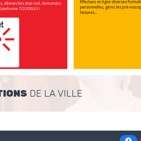
Effectuez en ligne diverses formal
us, démarches état-civil, demandes
personnelles, gérez les pré-inscrip
la plateforme TOODEGO !
factures...
TIONS
DE LA VILLE