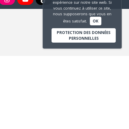
expérience sur notre site web. Si
vous continuez à utiliser ce site,
nous supposerons que vous en
êtes satisfait.
OK
PROTECTION DES DONNÉES
PERSONNELLES
ANTENNE MAIRIE DES
VERNES
Avenue Gisèle Halimi
Actuellement fermée