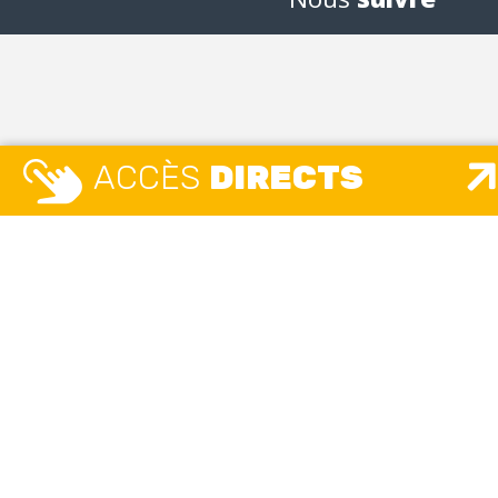
ACCÈS
DIRECTS
MAIRIE
MAISO
ETAT 
Place Camille Vallin
UNIQ
Lundi, mardi, mercredi, jeudi, vendredi
8h30 – 12h / 13h30 – 17h30
Place 
Lundi, m
accueil.unique@ville-givors.fr
8h – 12h3
Mardi
: 
Tél. 04 72 49 18 18