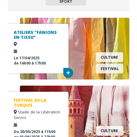
SPORT
ATELIERS “FANIONS
AUJOURD'HUI
ORGANISATEUR
EN TISSU”
AOÛT 2026
Organisateur
CULTURE
Le 17/04/2025
samedi
Août 1
de 16h00 à 17h00
E-
FESTIVAL
mail
dimanche
Août 2
Téléphone
lundi
Août 3
FESTIVAL DE LA
TURQUIE
mardi
Août 4
ÉVÈNEMENT
Stade de la Libération
Givors
mercredi
Août 5
Titre
CULTURE
Du 30/05/2025 à 11h00
jeudi
Août 6
au 01/06/2025 à 22h00