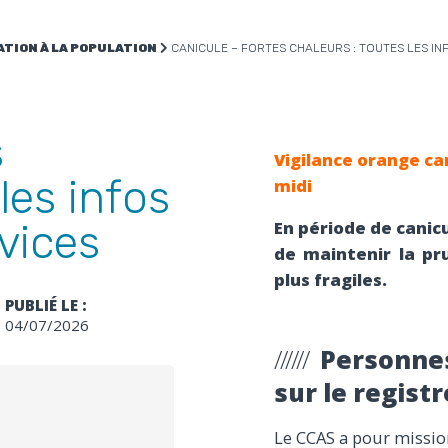
TION À LA POPULATION
CANICULE – FORTES CHALEURS : TOUTES LES IN
s
Vigilance orange ca
les infos
midi
vices
En période de canicu
de maintenir la pr
plus fragiles.
PUBLIÉ LE :
04/07/2026
Personnes
sur le regis
L
PARTAGER
Le CCAS a pour missio