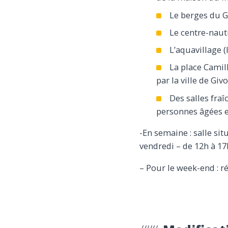
Le berges du G
Le centre-nau
L’aquavillage (
La place Camill
par la ville de Giv
Des salles fra
personnes âgées e
-En semaine : salle si
vendredi – de 12h à 17
– Pour le week-end : 