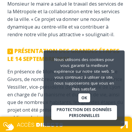
Monsieur le maire a salué le travail des services de
la Métropole et la collaboration entre les services
de la ville. « Ce projet va donner une nouvelle
dynamique au centre-ville et va contribuer à
rendre notre ville plus attractive » soulignait-il.
PRÉSENTATION DES GRANDES ÉTAPES
LE 14 SEPTEMBRE 2023
Nous utilisons des cookies pour
vous garantir la meilleure
En présence de Mohamed Boudjellaba, maire de
expérience sur notre site web. Si
vous continuez à utiliser ce site,
Givors, de nombreux élus de la ville, et de Béatrice
nous supposerons que vous en
Vessiller, vice-présidente de la Métropole de Lyon
êtes satisfait.
en charge de l’urbanisme et du cadre de vie, ainsi
OK
que de nombreux habitants, les grandes étapes du
projet ont été présentées lors de la réunion
PROTECTION DES DONNÉES
PERSONNELLES
publique du jeudi 14 septembre 2023, en salle Rosa
ACCÈS
DIRECTS
Parks. Présentation des objectifs du projet, des