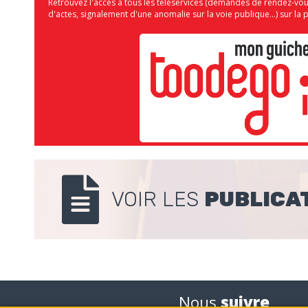
Retrouvez l'accès à tous les téléservices (demandes de rendez-vo
d'actes, signalement d'une anomalie sur la voie publique...) sur 
VOIR LES
PUBLICA
Nous
suivre