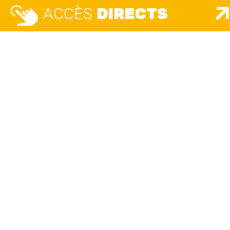
ACCÈS
DIRECTS
MAIRIE
MAISO
ETAT 
Place Camille Vallin
UNIQ
Lundi, mardi, mercredi, jeudi, vendredi
8h30 – 12h / 13h30 – 17h30
Place 
Lundi, m
accueil.unique@ville-givors.fr
8h – 12h3
Mardi
: 
Tél. 04 72 49 18 18
Vendredi