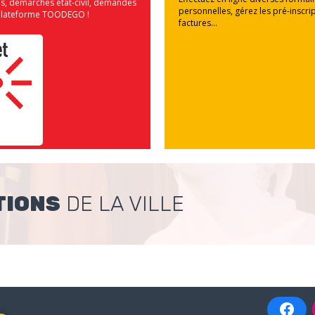
us, démarches état-civil, demandes
personnelles, gérez les pré-inscrip
la plateforme TOODEGO !
factures...
TIONS
DE LA VILLE