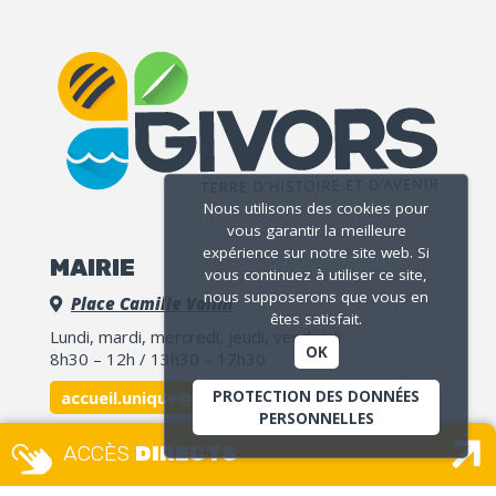
Nous utilisons des cookies pour
vous garantir la meilleure
expérience sur notre site web. Si
MAIRIE
vous continuez à utiliser ce site,
nous supposerons que vous en
Place Camille Vallin
êtes satisfait.
Lundi, mardi, mercredi, jeudi, vendredi
OK
8h30 – 12h / 13h30 – 17h30
accueil.unique@ville-givors.fr
PROTECTION DES DONNÉES
PERSONNELLES
Tél. 04 72 49 18 18
ACCÈS
DIRECTS
Signaler une erreur