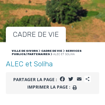
CADRE DE VIE
VILLE DE GIVORS
CADRE DE VIE
SERVICES
PUBLICS/PARTENAIRES
ALEC ET SOLIHA
ALEC et Soliha
FACEBOOK
TWITTER
EMAIL
PARTA
PARTAGER LA PAGE :
IMPRIMER LA PAGE :
IMPRIMER