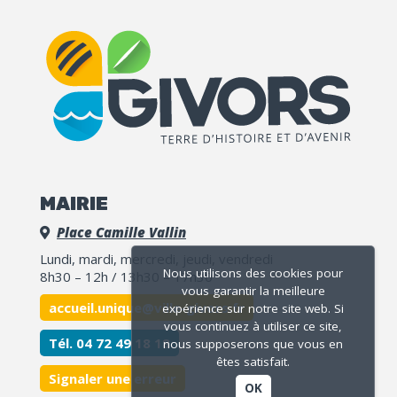
MAIRIE
Place Camille Vallin
Lundi, mardi, mercredi, jeudi, vendredi
Nous utilisons des cookies pour
8h30 – 12h / 13h30 – 17h30
vous garantir la meilleure
accueil.unique@ville-givors.fr
expérience sur notre site web. Si
vous continuez à utiliser ce site,
Tél. 04 72 49 18 18
nous supposerons que vous en
êtes satisfait.
Signaler une erreur
OK