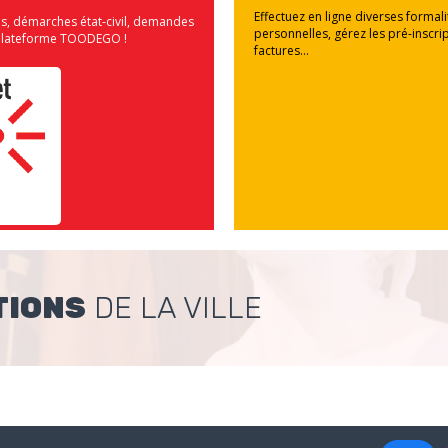
Effectuez en ligne diverses formal
us, démarches état-civil, demandes
personnelles, gérez les pré-inscrip
la plateforme TOODEGO !
factures...
TIONS
DE LA VILLE