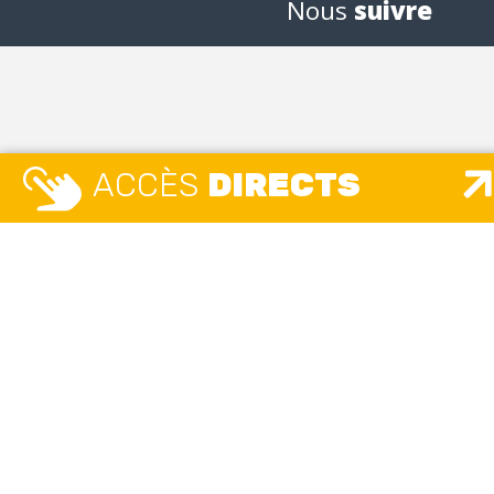
Nous
suivre
ACCÈS
DIRECTS
MAIRIE
MAISO
ETAT 
Place Camille Vallin
UNIQ
Lundi, mardi, mercredi, jeudi, vendredi
8h30 – 12h / 13h30 – 17h30
Place 
Lundi, m
accueil.unique@ville-givors.fr
8h – 12h3
Mardi
: 
Tél. 04 72 49 18 18