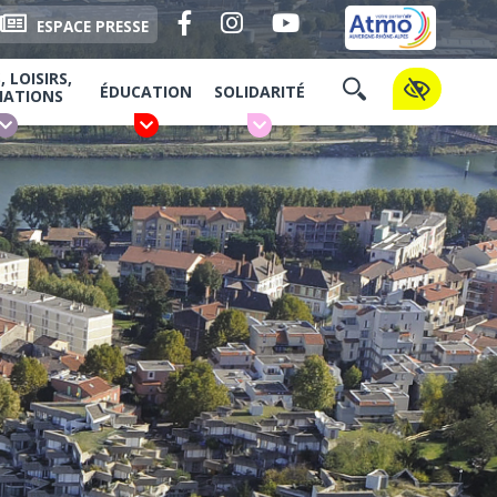
Facebook
Instagram
YouTube
ESPACE PRESSE
 LOISIRS,
ÉDUCATION
SOLIDARITÉ
IATIONS