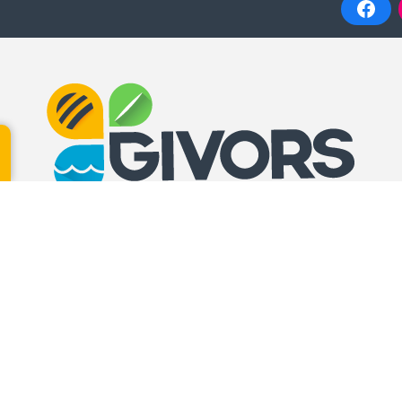
N DES USAGERS –
CCAS
CIVIL GUICHET
Place Jean Jaurès
UE
Lundi, mardi, mercredi, jeudi
Camille Vallin
8h30 – 12h / 13h30 – 17h30
Vendredi 8h30 – 12h
ercredi et jeudi :
0 / 13h30 – 17h
13h30 – 17h