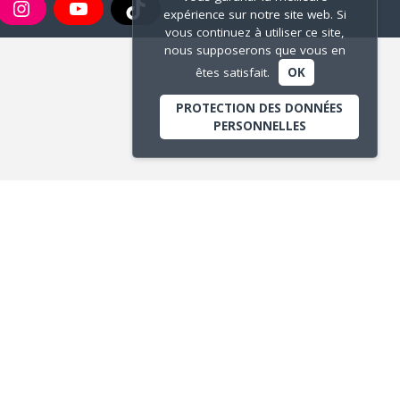
expérience sur notre site web. Si
vous continuez à utiliser ce site,
nous supposerons que vous en
êtes satisfait.
OK
PROTECTION DES DONNÉES
PERSONNELLES
ANTENNE MAIRIE DES
VERNES
Avenue Gisèle Halimi
Actuellement fermée