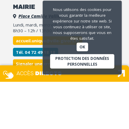
MAIRIE
Nous utilisons des cookies pour
vous garantir la meilleure
Place Camille Vallin
expérience sur notre site web. Si
Lundi, mardi, mercredi, jeudi, vendredi
vous continuez à utiliser ce site,
8h30 – 12h / 13h30 – 17h30
nous supposerons que vous en
êtes satisfait.
accueil.unique@ville-givors.fr
OK
Tél. 04 72 49 18 18
PROTECTION DES DONNÉES
Signaler une erreur
PERSONNELLES
ACCÈS
DIRECTS
MAISON DES USAGERS – ETAT
CIVIL GUICHET UNIQUE
Place Camille Vallin
Lundi, mercredi et jeudi :
8h – 12h30 / 13h30 – 17h
Mardi
: 13h30 – 17h
Vendredi :
8h – 12h