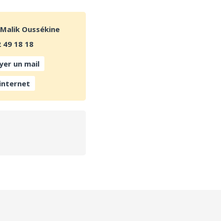
 Malik Oussékine
 49 18 18
er un mail
internet
L
PARTAGER