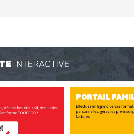
TE
INTERACTIVE
PORTAIL FAMI
Effectuez en ligne diverses formal
us, démarches état-civil, demandes
personnelles, gérez les pré-inscrip
la plateforme TOODEGO !
factures...