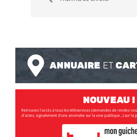
ANNUAIRE
ET
CAR
NOUVEAU !
Retrouvez l'accès à tous les téléservices (demandes de rendez-vo
d'actes, signalement d'une anomalie sur la voie publique...) sur 