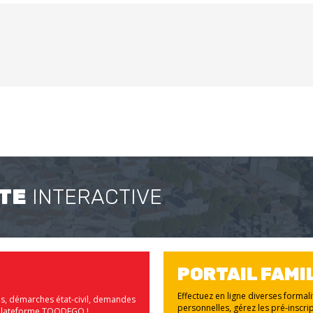
TE
INTERACTIVE
PORTAIL FAMI
Effectuez en ligne diverses formal
us, démarches état-civil, demandes
personnelles, gérez les pré-inscrip
la plateforme TOODEGO !