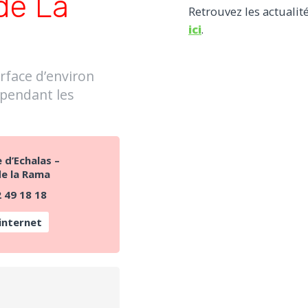
 de La
Retrouvez les actuali
ici
.
face d’environ
 pendant les
 d’Echalas –
e la Rama
 49 18 18
internet
L
PARTAGER