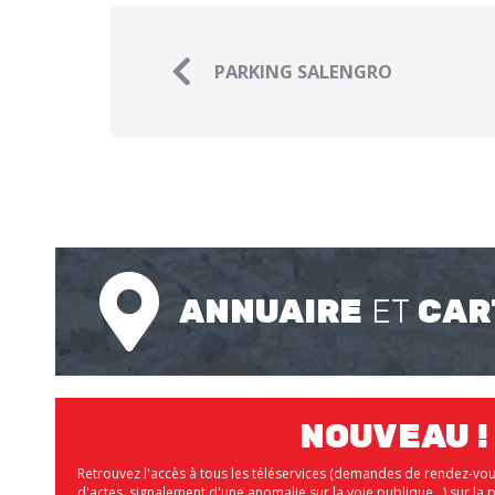
PARKING SALENGRO
ANNUAIRE
ET
CAR
NOUVEAU !
Retrouvez l'accès à tous les téléservices (demandes de rendez-vo
d'actes, signalement d'une anomalie sur la voie publique...) sur 